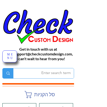
Get in touch with us at
sales-support@checkcustomdesign.com
,
ME
NU
We can't wait to hear from you!
סל הקניות