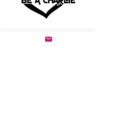
Make America Great Again - Be A
Charlie Decal - Charlie Kirk RIP -
Turning Point
מחיר מבצע
החל מ-