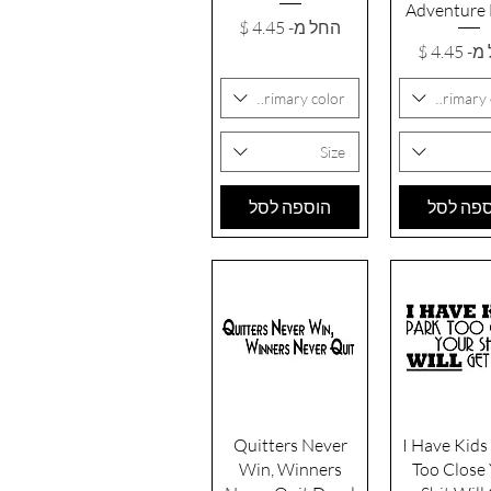
Adventure 
מחיר מבצע
החל מ-
 מבצע
מ-
Primary color
Primary 
Size
פה לסל
הוספה לסל
גה מהירה
תצוגה מהירה
Quitters Never
I Have Kids 
Win, Winners
Too Close