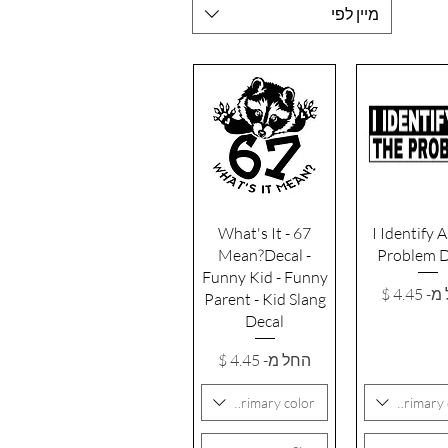
מיין לפי
גה מהירה
תצוגה מהירה
67 - What's It
I Identify 
Mean?Decal -
Problem D
Funny Kid - Funny
 מבצע
מ-
Parent - Kid Slang
Decal
מחיר מבצע
החל מ-
Primary color
Primary 