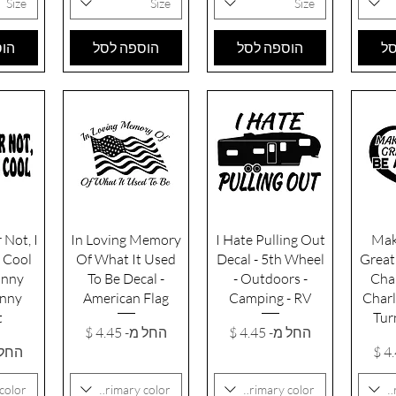
Size
Size
Size
סל
הוספה לסל
הוספה לסל
הוס
רה
תצוגה מהירה
תצוגה מהירה
תצו
 Not, I
In Loving Memory
I Hate Pulling Out
Mak
 Cool
Of What It Used
Decal - 5th Wheel
Great 
unny
To Be Decal -
- Outdoors -
Char
unny
American Flag
Camping - RV
Charl
t
Tur
מחיר מבצע
מחיר מבצע
החל מ-
החל מ-
ע
מחיר
החל 
color
Primary color
Primary color
P