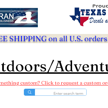
Prou
E SHIPPING on all U.S. orders
tdoors/Advent
ething custom? Click to request a custom or