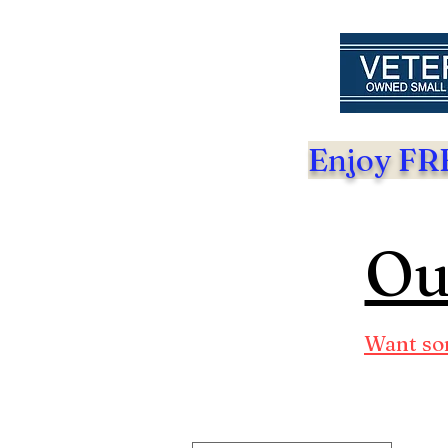
Enjoy FRE
Ou
Want som