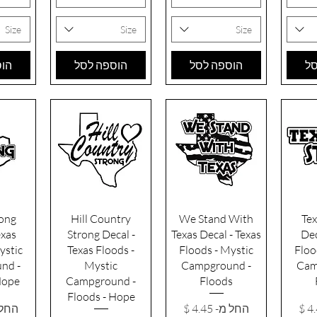
Size
Size
Size
סל
הוספה לסל
הוספה לסל
הוס
רה
תצוגה מהירה
תצוגה מהירה
תצו
rong
Hill Country
We Stand With
Tex
exas
Strong Decal -
Texas Decal - Texas
Dec
ystic
Texas Floods -
Floods - Mystic
Floo
nd -
Mystic
Campground -
Cam
Hope
Campground -
Floods
Floods - Hope
ע
מחיר מבצע
מחיר
החל מ-
החל 