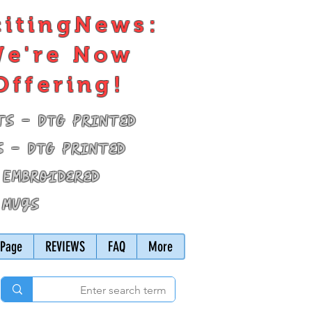
citingNews:
e're Now
Offering!
ts - DTG Printed
s - DTG Printed
 Embroidered
 Mugs
Page
REVIEWS
FAQ
More