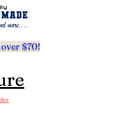
dly
 over $70!
ure
der