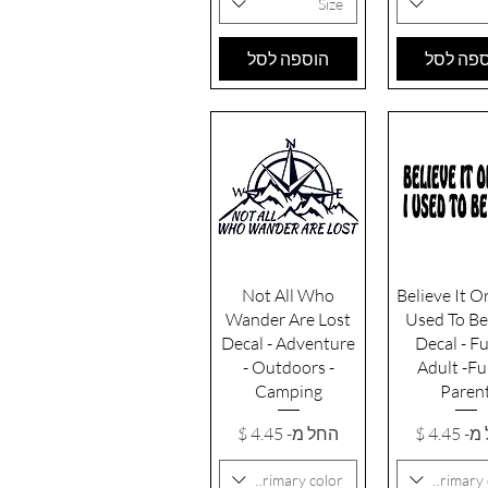
Size
פה לסל
הוספה לסל
גה מהירה
תצוגה מהירה
Not All Who
Believe It Or
Wander Are Lost
Used To Be
Decal - Adventure
Decal - F
- Outdoors -
Adult -F
Camping
Paren
 מבצע
מחיר מבצע
מ-
החל מ-
Primary color
Primary 