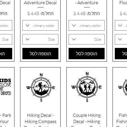
Decal
Adventure Decal
- Adventure
Flo
ע
מחיר מבצע
מחיר מבצע
מחיר
החל מ-
החל מ-
החל 
color
Primary color
Primary color
P
Size
Size
Size
סל
הוספה לסל
הוספה לסל
הוס
רה
תצוגה מהירה
תצוגה מהירה
תצו
- Park
Hiking Decal -
Couple Hiking
Fish
 Your
Hiking Compass
Decal - Hiking
Fish