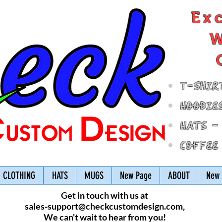
Ex
W
T-Shir
Hoodie
Hats -
Coffee
CLOTHING
HATS
MUGS
New Page
ABOUT
New 
Get in touch with us at
sales-support@checkcustomdesign.com
,
We can't wait to hear from you!