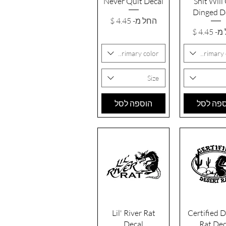
Never Quit Decal
Shit Will
Dinged D
מחיר מבצע
החל מ-
 מבצע
מ-
Primary color
Primary 
Size
פה לסל
הוספה לסל
גה מהירה
תצוגה מהירה
Lil' River Rat
Certified 
Decal
Rat Dec