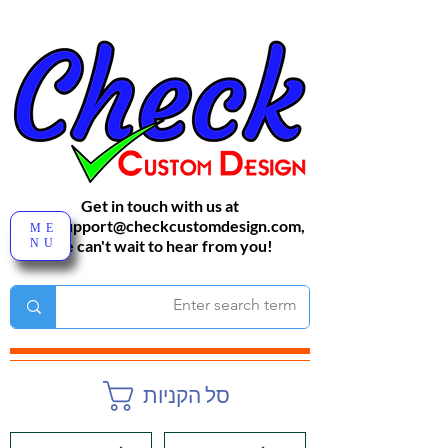
Get in touch with us at
sales-support@checkcustomdesign.com
,
ME
NU
We can't wait to hear from you!
סל הקניות