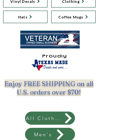
Vinyl Decals
Clothing
Hats
Coffee Mugs
Proudly
Enjoy FREE SHIPPING on all
U.S. orders over $70!
All Clothing
Men's