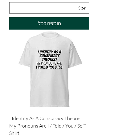
הוספה לסל
I Identify As A Conspiracy Theorist
My Pronouns Are I / Told / You / So T-
Shirt