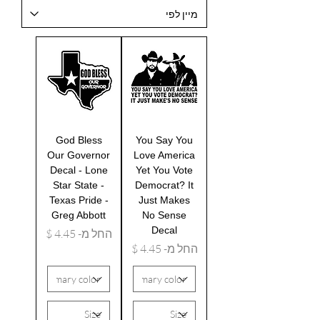
God Bless
You Say You
Our Governor
Love America
Decal - Lone
Yet You Vote
Star State -
Democrat? It
Texas Pride -
Just Makes
Greg Abbott
No Sense
Decal
מחיר מבצע
החל מ-
מחיר מבצע
החל מ-