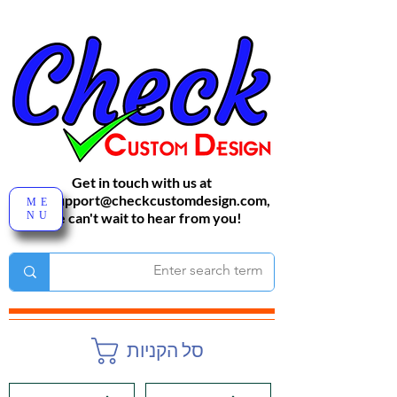
Get in touch with us at
sales-support@checkcustomdesign.com
,
ME
NU
We can't wait to hear from you!
סל הקניות