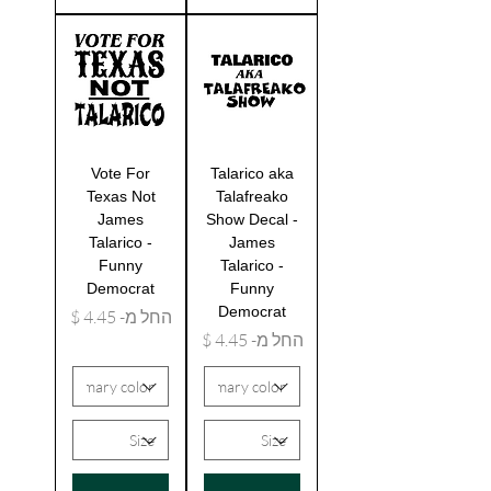
Vote For
Talarico aka
Texas Not
Talafreako
James
Show Decal -
Talarico -
James
Funny
Talarico -
Democrat
Funny
Democrat
מחיר מבצע
החל מ-
מחיר מבצע
החל מ-